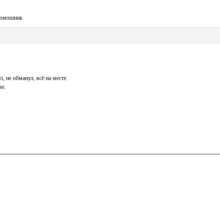
 помошник
, не обманул, всё на месте.
ме.