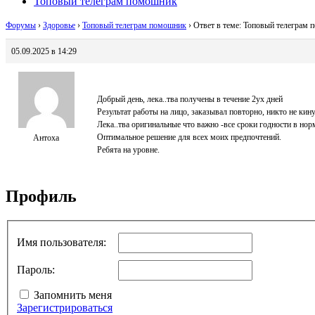
Топовый телеграм помошник
Форумы
›
Здоровье
›
Топовый телеграм помошник
›
Ответ в теме: Топовый телеграм
05.09.2025 в 14:29
Добрый день, лека..тва получены в течение 2ух дней
Результат работы на лицо, заказывал повторно, никто не кинул
Лека..тва оригинальные что важно -все сроки годности в нор
Оптимальное решение для всех моих предпочтений.
Антоха
Ребята на уровне.
Профиль
Имя пользователя:
Пароль:
Запомнить меня
Зарегистрироваться