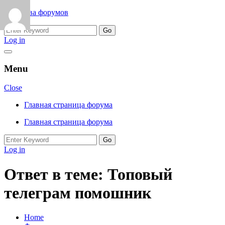
Skip
Королева форумов
to
Search
content
for:
Log in
Menu
Close
Главная страница форума
Главная страница форума
Search
for:
Log in
Ответ в теме: Топовый
телеграм помошник
Home