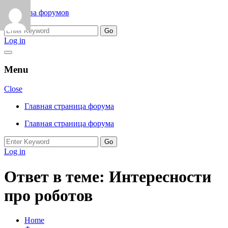
Skip
Королева форумов
to
Search
content
for:
Log in
Menu
Close
Главная страница форума
Главная страница форума
Search
for:
Log in
Ответ в теме: Интересности
про роботов
Home