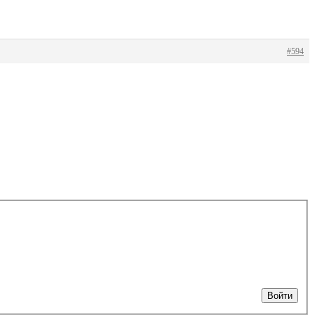
#594
Войти